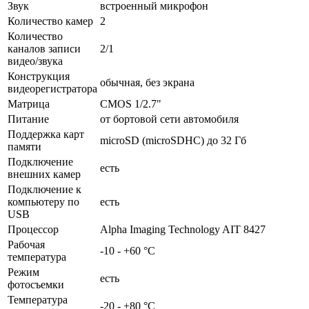
Звук
встроенный микрофон
Количество камер
2
Количество
каналов записи
2/1
видео/звука
Конструкция
обычная, без экрана
видеорегистратора
Матрица
CMOS 1/2.7"
Питание
от бортовой сети автомобиля
Поддержка карт
microSD (microSDHC) до 32 Гб
памяти
Подключение
есть
внешних камер
Подключение к
компьютеру по
есть
USB
Процессор
Alpha Imaging Technology AIT 8427
Рабочая
-10 - +60 °C
температура
Режим
есть
фотосъемки
Температура
-20 - +80 °C