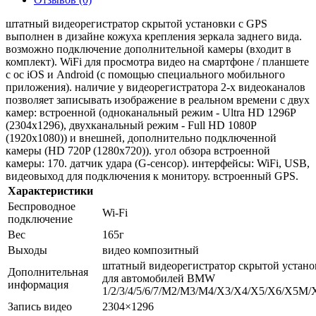
штатный видеорегистратор скрытой установки с GPS
выполнен в дизайне кожуха крепления зеркала заднего вида.
возможно подключение дополнительной камеры (входит в
комплект). WiFi для просмотра видео на смартфоне / планшете
с ос iOS и Android (с помощью специального мобильного
приложения). наличие у видеорегистратора 2-х видеоканалов
позволяет записывать изображение в реальном времени с двух
камер: встроенной (одноканальный режим - Ultra HD 1296P
(2304x1296), двухканальный режим - Full HD 1080P
(1920х1080)) и внешней, дополнительно подключенной
камеры (HD 720P (1280x720)). угол обзора встроенной
камеры: 170. датчик удара (G-сенсор). интерфейсы: WiFi, USB,
видеовыход для подключения к монитору. встроенный GPS.
Характеристики
Беспроводное
Wi-Fi
подключение
Вес
165г
Выходы
видео композитный
штатный видеорегистратор скрытой устано
Дополнительная
для автомобилей BMW
информация
1/2/3/4/5/6/7/M2/M3/M4/X3/X4/X5/X6/X5M
Запись видео
2304×1296