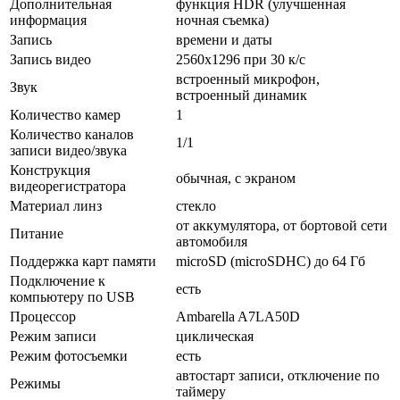
Дополнительная
функция HDR (улучшенная
информация
ночная съемка)
Запись
времени и даты
Запись видео
2560x1296 при 30 к/с
встроенный микрофон,
Звук
встроенный динамик
Количество камер
1
Количество каналов
1/1
записи видео/звука
Конструкция
обычная, с экраном
видеорегистратора
Материал линз
стекло
от аккумулятора, от бортовой сети
Питание
автомобиля
Поддержка карт памяти
microSD (microSDHC) до 64 Гб
Подключение к
есть
компьютеру по USB
Процессор
Ambarella A7LA50D
Режим записи
циклическая
Режим фотосъемки
есть
автостарт записи, отключение по
Режимы
таймеру