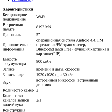
Характеристики
Беспроводное
Wi-Fi
подключение
Встроенная
8192 Мб
память
Диагональ
5"
операционная система Android 4.4, FM
Дополнительная
передатчик/FM трансмиттер,
информация
Bluetooth(Hands Free), функция картинка в
картинке(PIP)
Емкость
800 мАч
аккумулятора
Запись
времени и даты, скорости
Запись видео
1920x1080 при 30 к/с
встроенный микрофон, встроенный
Звук
динамик
Количество камер
2
Количество
каналов записи
2/1
видео/звука
Конструкция