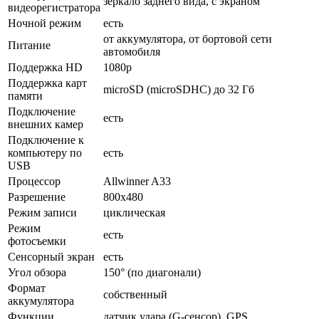
зеркало заднего вида, с экраном
видеорегистратора
Ночной режим
есть
от аккумулятора, от бортовой сети
Питание
автомобиля
Поддержка HD
1080p
Поддержка карт
microSD (microSDHC) до 32 Гб
памяти
Подключение
есть
внешних камер
Подключение к
компьютеру по
есть
USB
Процессор
Allwinner A33
Разрешение
800x480
Режим записи
циклическая
Режим
есть
фотосъемки
Сенсорный экран
есть
Угол обзора
150° (по диагонали)
Формат
собственный
аккумулятора
Функции
датчик удара (G-сенсор), GPS