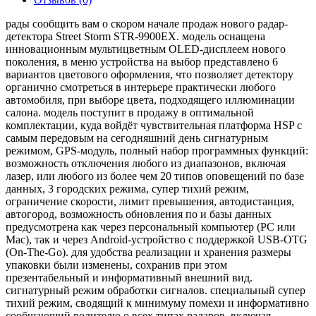
рады сообщить вам о скором начале продаж нового радар-
детектора Street Storm STR-9900EX. модель оснащена
инновационным мультицветным OLED-дисплеем нового
поколения, в меню устройства на выбор представлено 6
вариантов цветового оформления, что позволяет детектору
органично смотреться в интерьере практически любого
автомобиля, при выборе цвета, подходящего иллюминации
салона. модель поступит в продажу в оптимальной
комплектации, куда войдёт чувствительная платформа HSP с
самым передовым на сегодняшний день сигнатурным
режимом, GPS-модуль, полный набор программных функций:
возможность отключения любого из диапазонов, включая
лазер, или любого из более чем 20 типов оповещений по базе
данных, 3 городских режима, супер тихий режим,
ограничение скорости, лимит превышения, автодистанция,
автогород, возможность обновления по и базы данных
предусмотрена как через персональный компьютер (PC или
Mac), так и через Android-устройство с поддержкой USB-OTG
(On-The-Go). для удобства реализации и хранения размеры
упаковки были изменены, сохранив при этом
презентабельный и информативный внешний вид.
сигнатурный режим обработки сигналов. специальный супер
тихий режим, сводящий к минимуму помехи и информативно
сообщающий водителю о всех типах радаров, включая