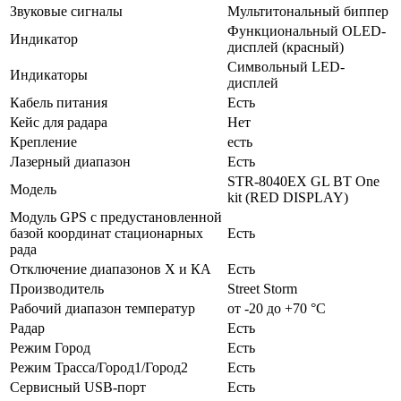
Звуковые сигналы
Мультитональный биппер
Функциональный OLED-
Индикатор
дисплей (красный)
Символьный LED-
Индикаторы
дисплей
Кабель питания
Есть
Кейс для радара
Нет
Крепление
есть
Лазерный диапазон
Есть
STR-8040EX GL BT One
Модель
kit (RED DISPLAY)
Модуль GPS с предустановленной
базой координат стационарных
Есть
рада
Отключение диапазонов Х и КА
Есть
Производитель
Street Storm
Рабочий диапазон температур
от -20 до +70 °С
Радар
Есть
Режим Город
Есть
Режим Трасса/Город1/Город2
Есть
Сервисный USB-порт
Есть