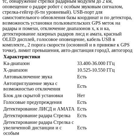
тс, обнаружение стрелки радарным модулем до 2 км,
оповещение о радаре робот с особым звуковым сигналом,
стрелка-гейгер (6-ти уровневый). USB-порт для
самостоятельного обновления базы координат и по детектора,
возможность установки пользовательских GPS меток на
радары и помехи, отключение диапазонов х, к и ка,
детектирование лазерных радаров лисд и амата, красный
OLED дисплей, голосовое оповещение, кабель USB в
комплекте., 2 порога скорости (основной и в привязке к GPS
точке), лимит превышения, авто-дистанция город3, автогород
Характеристики
Ka-диапазон
33.400-36.000 ГГц
X-диапазон
10.525-10.550 ГГц
Автовыключение звука
Есть
Автоприглушение звука с
Есть
возможностью отключения
Блок для скрытой установки
Нет
Голосовые предупреждения
Есть
Детектирование ЛИСД и АМАТА
Есть
Детектирование радара Стрелка
Есть
Детектирование радара Стрелка с
увеличенной дистанции и с
Есть
особым