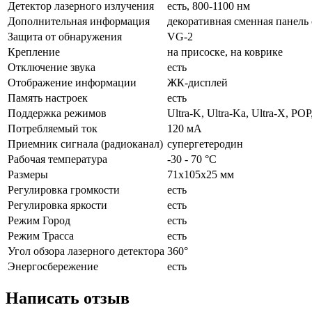
Детектор лазерного излучения
есть, 800-1100 нм
Дополнительная информация
декоративная сменная панель 
Защита от обнаружения
VG-2
Крепление
на присоске, на коврике
Отключение звука
есть
Отображение информации
ЖК-дисплей
Память настроек
есть
Поддержка режимов
Ultra-K, Ultra-Ka, Ultra-X, POP
Потребляемый ток
120 мА
Приемник сигнала (радиоканал)
супергетеродин
Рабочая температура
-30 - 70 °C
Размеры
71x105x25 мм
Регулировка громкости
есть
Регулировка яркости
есть
Режим Город
есть
Режим Трасса
есть
Угол обзора лазерного детектора
360°
Энергосбережение
есть
Написать отзыв