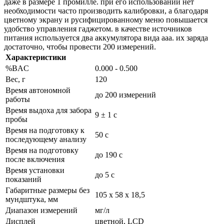
даже в размере 1 промилле. при его использовании нет
необходимости часто производить калибровки, а благодаря
цветному экрану и русифицированному меню повышается
удобство управления гаджетом. в качестве источников
питания используется два аккумулятора вида ааа. их заряда
достаточно, чтобы провести 200 измерений.
Характеристики
%BAC
0.000 - 0.500
Вес, г
120
Время автономной
до 200 измерений
работы
Время выдоха для забора
9 ± 1 с
пробы
Время на подготовку к
50 с
последующему анализу
Время на подготовку
до 190 с
после включения
Время установки
до 5 с
показаний
Габаритные размеры без
105 х 58 х 18,5
мундштука, мм
Диапазон измерений
мг/л
Дисплей
цветной, LCD